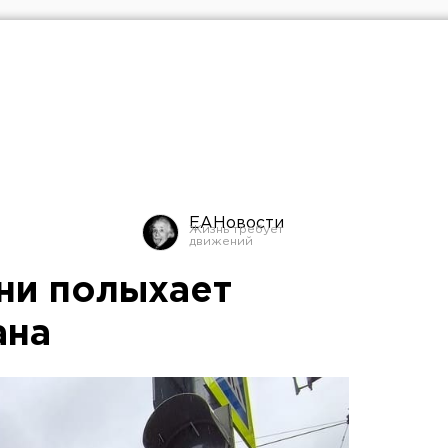
ЕАНовости
ни полыхает
ана