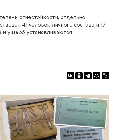
степени огнестойкости, отдельно
твован 41 человек личного состава и 17
 и ущерб устанавливаются.