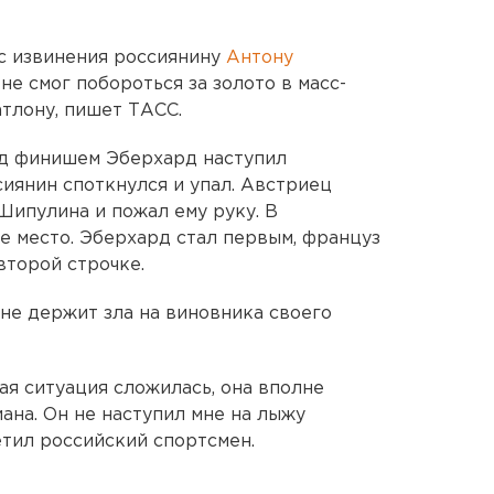
с извинения россиянину
Антону
 не смог побороться за золото в масс-
атлону, пишет ТАСС.
д финишем Эберхард наступил
сиянин споткнулся и упал. Австриец
Шипулина и пожал ему руку. В
е место. Эберхард стал первым, француз
торой строчке.
не держит зла на виновника своего
ая ситуация сложилась, она вполне
ана. Он не наступил мне на лыжу
етил российский спортсмен.