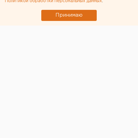
Политикой обработки персональных данных
.
Принимаю
Пожарные выходы в кемеровском торговом центре
«Зимняя вишня» были заблокированы. Об этом
заявила официальный представитель СК РФ
Светлана Петренко.
«Пожарные выходы в ТЦ были заблокированы.
Следствие проверяет информацию и о других