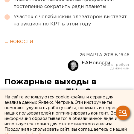
постепенно сократить ради планеты
Участок с челябинским элеватором выставят
на аукцион по КРТ в этом году
← НОВОСТИ
26 МАРТА 2018 В 16:48
ЕАНовости
Пожарные выходы в
кемеровском ТЦ «Зимняя
На сайте используются cookie-файлы и сервис для
вишня» были
анализа данных Яндекс.Метрика. Эти инструменты
помогают улучшать работу сайта, понимать интересы
заблокированы
наших пользователей и оптимизировать контент. Вся
информация обрабатывается в обезличенном виде и
используется только для статистического анализа.
Продолжая использовать сайт, вы соглашаетесь с нашей