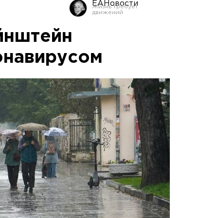
ЕАНовости
йнштейн
онавирусом