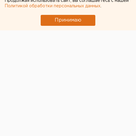
Продолжая использовать сайт, вы соглашаетесь с нашей
Политикой обработки персональных данных
.
Принимаю
© Алексей Колчин для ЕАН
Екатеринбург вошел в число городов, в которых в
День победы 9 мая в параде войск примет участие
авиация. По данным ТАСС, воздушные парады также
планируется провести в Москве, Санкт-Петербурге,
Хабаровске, Владивостоке и Чите.
Репетиции воздушной части парада Победы в
московской воздушной зоне начнутся сегодня,
следует из сообщения Росавиации. Во время