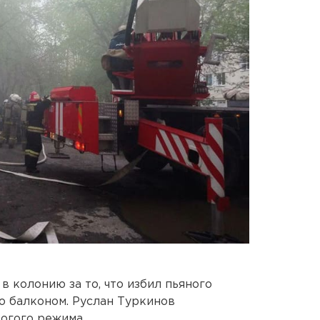
 колонию за то, что избил пьяного
о балконом. Руслан Туркинов
рогого режима.