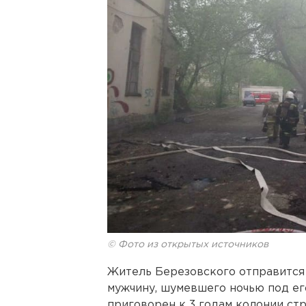
© Фото из открытых источников
Житель Березовского отправится в
мужчину, шумевшего ночью под ег
приговорен к 3 годам колонии ст