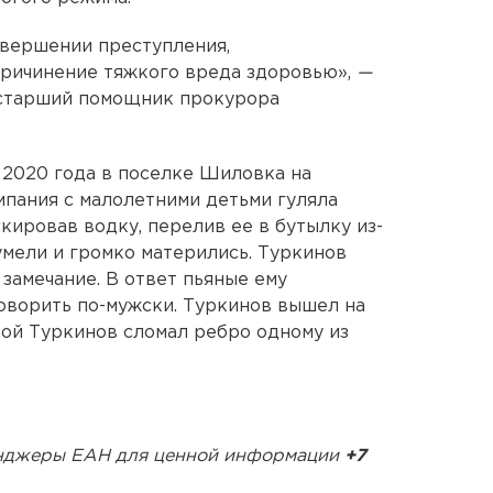
овершении преступления,
 «Причинение тяжкого вреда здоровью»,
—
 старший помощник прокурора
 2020 года в поселке Шиловка на
мпания с малолетними детьми гуляла
скировав водку, перелив ее в бутылку из-
мели и громко матерились. Туркинов
замечание. В ответ пьяные ему
оворить по-мужски. Туркинов вышел на
рой Туркинов сломал ребро одному из
сенджеры ЕАН для ценной информации
+7