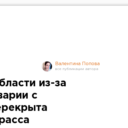
Валентина Попова
бласти из-за
варии с
ерекрыта
расса