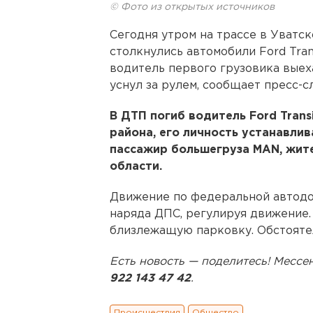
© Фото из открытых источников
Сегодня утром на трассе в Уватс
столкнулись автомобили Ford Tra
водитель первого грузовика выеха
уснул за рулем, сообщает пресс-
В ДТП погиб водитель Ford Trans
района, его личность устанавли
пассажир большегруза MAN, жит
области.
Движение по федеральной автодор
наряда ДПС, регулируя движение.
близлежащую парковку. Обстояте
Есть новость — поделитесь! Мес
922 143 47 42
.
Происшествия
Общество