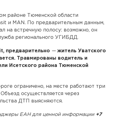
ком районе Тюменской области
nsit и MAN. По предварительным данным,
л на встречную полосу: возможно, он
служба регионального УГИБДД.
it, предварительно
—
житель Уватского
вается. Травмированы водитель и
ели Исетского района Тюменской
оге ограничено, на месте работают три
 Объезд осуществляется через
льства ДТП выясняются.
сенджеры ЕАН для ценной информации
+7