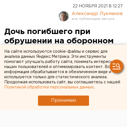
22 НОЯБРЯ 2021 В 12:27
Александр Лукманов
Дочь погибшего при
обрушении на оборонном
заводе им. Калинина в
На сайте используются cookie-файлы и сервис для
анализа данных Яндекс.Метрика. Эти инструменты
Екатеринбурге отсудила 1,5
помогают улучшать работу сайта, понимать интересы
наших пользователей и оптимизировать контент. Вся
млн
информация обрабатывается в обезличенном виде и
используется только для статистического анализа.
Продолжая использовать сайт, вы соглашаетесь с нашей
Политикой обработки персональных данных
.
Принимаю