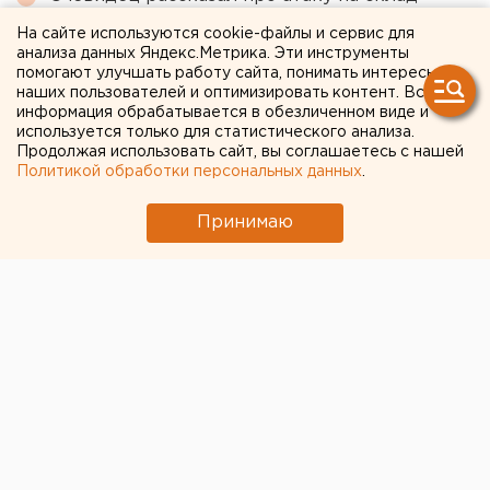
Wildberries в Екатеринбурге
На сайте используются cookie-файлы и сервис для
анализа данных Яндекс.Метрика. Эти инструменты
помогают улучшать работу сайта, понимать интересы
← НОВОСТИ
наших пользователей и оптимизировать контент. Вся
информация обрабатывается в обезличенном виде и
используется только для статистического анализа.
14 ЯНВАРЯ 2022 В 09:24
Продолжая использовать сайт, вы соглашаетесь с нашей
Роман Якимчук
Политикой обработки персональных данных
.
Принимаю
В Уфе зафиксировано
десятикратное
превышение ПДК по
сероводороду