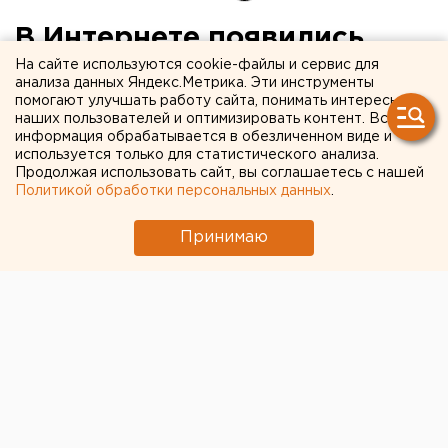
В Интернете появились
первые фото сына Жанны
На сайте используются cookie-файлы и сервис для
анализа данных Яндекс.Метрика. Эти инструменты
Фриске
помогают улучшать работу сайта, понимать интересы
наших пользователей и оптимизировать контент. Вся
информация обрабатывается в обезличенном виде и
Платон и его отец до конца лета пробудут в
используется только для статистического анализа.
Продолжая использовать сайт, вы соглашаетесь с нашей
Болгарии.
Политикой обработки персональных данных
.
В сети появились первые снимки сына Жанны
Принимаю
Фриске, сделанные папарацци. Кадры были отсняты
на пляже Болгарии, где сейчас находится маленький
Платон с отцом Дмитрием Шепелевым, передает
корреспондент агентства ЕАН.
На фото запечатлен сын Фриске, сидящий в море
вместе с отцом. Снимки появились в «Экспресс
газете». Как отмечает публика, Шепелев поседел и
похудел. Также поклонники не могли не отметить,