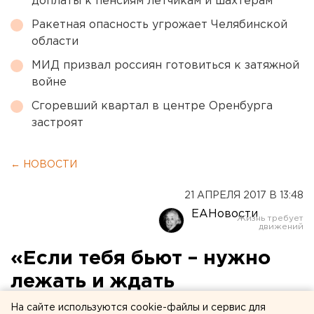
доплаты к пенсиям летчикам и шахтерам
Ракетная опасность угрожает Челябинской
области
МИД призвал россиян готовиться к затяжной
войне
Сгоревший квартал в центре Оренбурга
застроят
← НОВОСТИ
21 АПРЕЛЯ 2017 В 13:48
ЕАНовости
«Если тебя бьют – нужно
лежать и ждать
полицию?!»: в УрФУ
На сайте используются cookie-файлы и сервис для