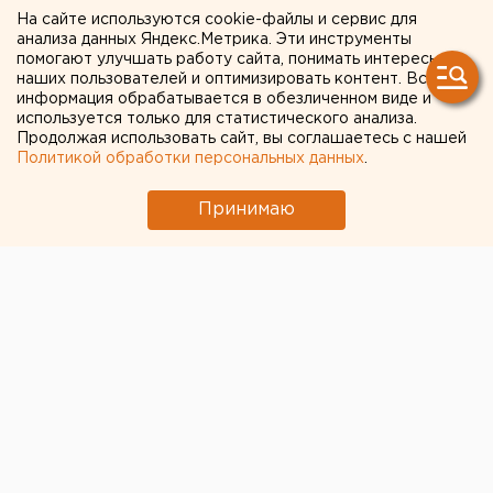
фестиваль «Кинопроба»
На сайте используются cookie-файлы и сервис для
приедут Кшиштов Занусси
анализа данных Яндекс.Метрика. Эти инструменты
помогают улучшать работу сайта, понимать интересы
и Андрей Звягинцев
наших пользователей и оптимизировать контент. Вся
информация обрабатывается в обезличенном виде и
используется только для статистического анализа.
Продолжая использовать сайт, вы соглашаетесь с нашей
Политикой обработки персональных данных
.
Принимаю
© Фото из открытых источников