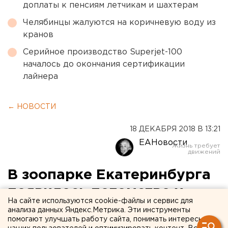
доплаты к пенсиям летчикам и шахтерам
Челябинцы жалуются на коричневую воду из
кранов
Серийное производство Superjet-100
началось до окончания сертификации
лайнера
← НОВОСТИ
18 ДЕКАБРЯ 2018 В 13:21
ЕАНовости
В зоопарке Екатеринбурга
появилось потомство у
На сайте используются cookie-файлы и сервис для
ленивцев, мар и летучих
анализа данных Яндекс.Метрика. Эти инструменты
помогают улучшать работу сайта, понимать интересы
лисиц (ФОТО)