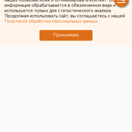
наших пользователей и оптимизировать контент. Вся
информация обрабатывается в обезличенном виде и
используется только для статистического анализа.
Продолжая использовать сайт, вы соглашаетесь с нашей
Политикой обработки персональных данных
.
Принимаю
© Фото из открытых источников
В Екатеринбургском зоопарке появилось потомство
у крупных крыланов. В прошлом году их перевезли
на Урал из Нижнего Новгорода. На новом месте