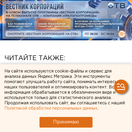
ЧИТАЙТЕ ТАКЖЕ:
Чем опасны ракеты «Фламинго», которыми
На сайте используются cookie-файлы и сервис для
анализа данных Яндекс.Метрика. Эти инструменты
Украина атаковала тыловые регионы РФ
помогают улучшать работу сайта, понимать интересы
наших пользователей и оптимизировать контент. Вся
Приложение УБРиР возобновило работу
информация обрабатывается в обезличенном виде и
Режим БПЛА-опасности ввели в Пермском
используется только для статистического анализа.
Продолжая использовать сайт, вы соглашаетесь с нашей
крае
Политикой обработки персональных данных
.
Ракетная опасность угрожает Челябинской
области
Принимаю