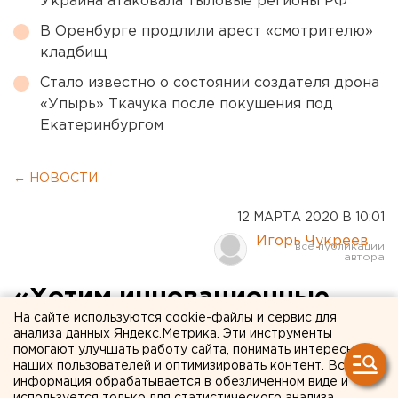
Украина атаковала тыловые регионы РФ
В Оренбурге продлили арест «смотрителю»
кладбищ
Стало известно о состоянии создателя дрона
«Упырь» Ткачука после покушения под
Екатеринбургом
← НОВОСТИ
12 МАРТА 2020 В 10:01
Игорь Чукреев
«Хотим инновационные
На сайте используются cookie-файлы и сервис для
школы»: в мэрии
анализа данных Яндекс.Метрика. Эти инструменты
помогают улучшать работу сайта, понимать интересы
Екатеринбурга объяснили
наших пользователей и оптимизировать контент. Вся
борьбу за статус города
информация обрабатывается в обезличенном виде и