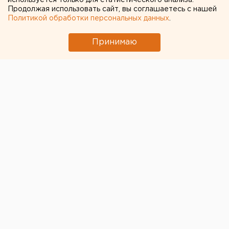
используется только для статистического анализа.
трудовой славы
Продолжая использовать сайт, вы соглашаетесь с нашей
Политикой обработки персональных данных
.
Принимаю
В администрации Екатеринбурга объяснили
желание одними из первых в стране получить статус
«Город трудовой славы». По словам