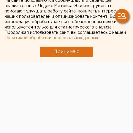
На сайте используются cookie-файлы и сервис для
анализа данных Яндекс.Метрика. Эти инструменты
Приложение УБРиР возобновило работу
помогают улучшать работу сайта, понимать интересы
наших пользователей и оптимизировать контент. Вся
Город в Свердловской области подтопило
информация обрабатывается в обезличенном виде и
несуществующее озеро
используется только для статистического анализа.
Продолжая использовать сайт, вы соглашаетесь с нашей
Политикой обработки персональных данных
.
← НОВОСТИ
Принимаю
13 МАРТА 2020 В 12:19
ЕАНовости
На Южном Урале
директора школы
оштрафовали за
оскорбление
преподавателя