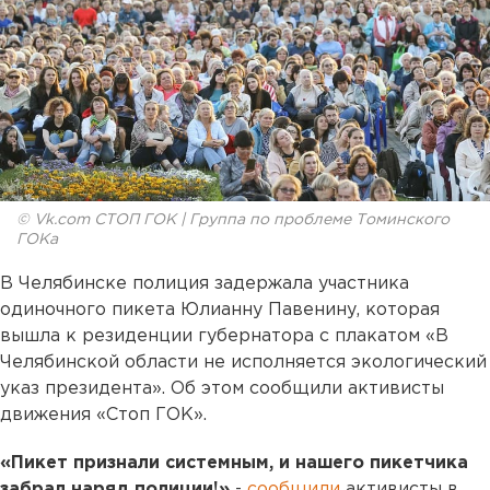
© Vk.com СТОП ГОК | Группа по проблеме Томинского
ГОКа
В Челябинске полиция задержала участника
одиночного пикета Юлианну Павенину, которая
вышла к резиденции губернатора с плакатом «В
Челябинской области не исполняется экологический
указ президента». Об этом сообщили активисты
движения «Стоп ГОК».
«Пикет признали системным, и нашего пикетчика
забрал наряд полиции!»
-
сообщили
активисты в