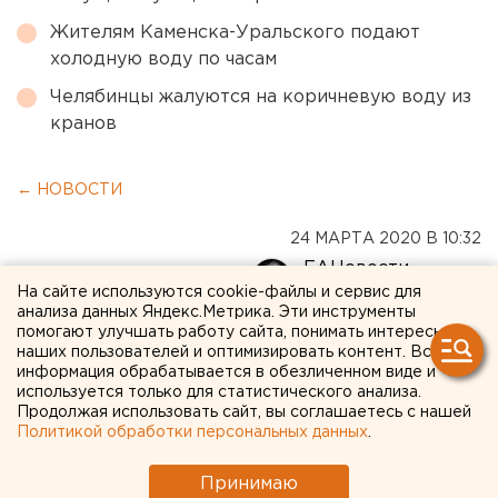
Жителям Каменска-Уральского подают
холодную воду по часам
Челябинцы жалуются на коричневую воду из
кранов
← НОВОСТИ
24 МАРТА 2020 В 10:32
ЕАНовости
На сайте используются cookie-файлы и сервис для
анализа данных Яндекс.Метрика. Эти инструменты
Крупные римские цифры:
помогают улучшать работу сайта, понимать интересы
наших пользователей и оптимизировать контент. Вся
челябинцы определили
информация обрабатывается в обезличенном виде и
используется только для статистического анализа.
дизайн циферблата
Продолжая использовать сайт, вы соглашаетесь с нашей
Политикой обработки персональных данных
.
главных городских часов
Принимаю