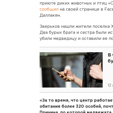
приюте диких животных и птиц «С
сообщил
на своей странице в Fa
Даллакян.
Зверьков нашли жители поселка Х
Два бурых брата и сестра были и
убили медведицу и оставили ее п
В
б
12
«За то время, что центр работа
обитания более 320 особей, почт
Причина, по которой медвежата 