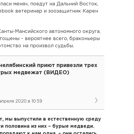
паси меня», поедут на Дальний Восток,
cebook ветеринар и зоозащитник Карен
анты-Мансийского автономного округа.
стощены – вероятнее всего, браконьеры
отомство на произвол судьбы.
 челябинский приют привезли трех
урых медвежат (ВИДЕО)
 апреля 2020 в 10:59
ет, мы выпустили в естественную среду
и половина из них – бурые медведи.
попадают к нам одна, – они остались