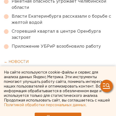
Ракетная опасность угрожает Челябинской
области
Власти Екатеринбурга рассказали о борьбе с
желтой водой
Сгоревший квартал в центре Оренбурга
застроят
Приложение УБРиР возобновило работу
← НОВОСТИ
На сайте используются cookie-файлы и сервис для
29 АПРЕЛЯ 2020 В 16:44
анализа данных Яндекс.Метрика. Эти инструменты
Александра Аксенова
помогают улучшать работу сайта, понимать интересы
наших пользователей и оптимизировать контент. Вся
информация обрабатывается в обезличенном виде и
В Екатеринбурге показали
используется только для статистического анализа.
Продолжая использовать сайт, вы соглашаетесь с нашей
готовность центра
Политикой обработки персональных данных
.
«Эрмитаж-Урал» (ВИДЕО)