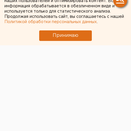
наших пользователей и оптимизировать контент. Вся
информация обрабатывается в обезличенном виде и
тысячи безработных
используется только для статистического анализа.
Продолжая использовать сайт, вы соглашаетесь с нашей
Политикой обработки персональных данных
.
Принимаю
© Дмитрий Толстошеев для ЕАН
На 24 мая число жителей Челябинской области,
официально вставших на учет в качестве