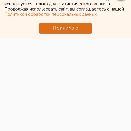
тысячи безработных
используется только для статистического анализа.
Продолжая использовать сайт, вы соглашаетесь с нашей
Политикой обработки персональных данных
.
Принимаю
© Дмитрий Толстошеев для ЕАН
На 24 мая число жителей Челябинской области,
официально вставших на учет в качестве
безработных, по
данным
областной службы