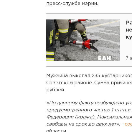
пресс-службе мэрии.
Р
н
к
7 
Мужчина выкопал 235 кустарников
Советском районе. Сумма причине
рублей.
«По данному факту возбуждено уго
предусмотренного частью 1 статьи
Федерации (кража). Максимальная 
свободы на срок до двух лет»,
-
со
области