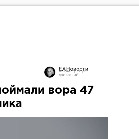
ЕАНовости
поймали вора 47
ника