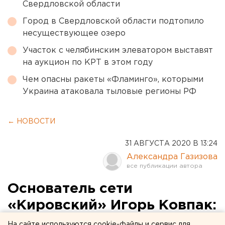
Свердловской области
Город в Свердловской области подтопило
несуществующее озеро
Участок с челябинским элеватором выставят
на аукцион по КРТ в этом году
Чем опасны ракеты «Фламинго», которыми
Украина атаковала тыловые регионы РФ
← НОВОСТИ
31 АВГУСТА 2020 В 13:24
Александра Газизова
Основатель сети
«Кировский» Игорь Ковпак:
половина наших магазинов
На сайте используются cookie-файлы и сервис для