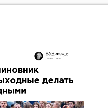
ЕАНовости
чиновник
ыходные делать
дными