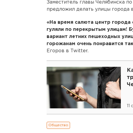
Заместитель главы Челябинска п
предложил делать улицы города 
«На время салюта центр города 
гуляли по перекрытым улицам! 
вариант летних пешеходных улиц
горожанам очень понравится та
Егоров в Twitter.
К
тр
Ч
11
Общество