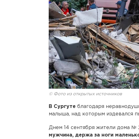
© Фото из открытых источников
В Сургуте
благодаря неравнодуши
малыша, над которым издевался п
Днем 14 сентября жители дома № 
мужчина, держа за ноги маленько