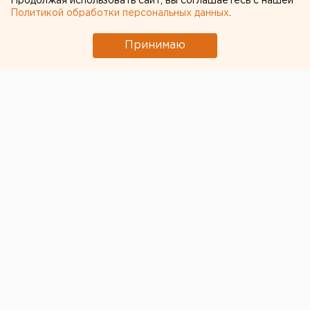
Продолжая использовать сайт, вы соглашаетесь с нашей
Политикой обработки персональных данных
.
Принимаю
В Челябинском аэропорту вторые сутки подряд из-
за густых туманов задерживается вылет самолетов.
Сегодня своего часа дожидаются восемь рейсов.