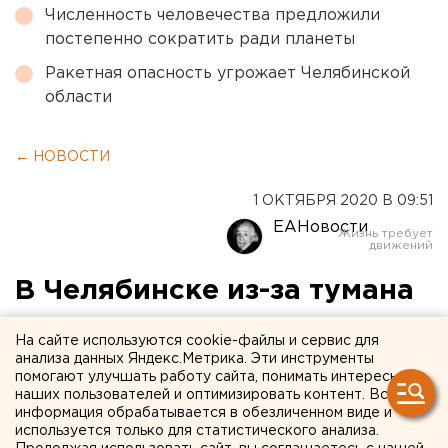
Численность человечества предложили
постепенно сократить ради планеты
Ракетная опасность угрожает Челябинской
области
← НОВОСТИ
1 ОКТЯБРЯ 2020 В 09:51
ЕАНовости
В Челябинске из-за тумана
задерживается вылет
На сайте используются cookie-файлы и сервис для
восьми рейсов
анализа данных Яндекс.Метрика. Эти инструменты
помогают улучшать работу сайта, понимать интересы
наших пользователей и оптимизировать контент. Вся
информация обрабатывается в обезличенном виде и
используется только для статистического анализа.