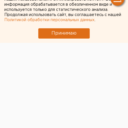
информация обрабатывается в обезличенном виде и
Жителям Каменска-Уральского подают
используется только для статистического анализа.
Продолжая использовать сайт, вы соглашаетесь с нашей
холодную воду по часам
Политикой обработки персональных данных
.
Дочь участника СВО разработала памятку по
льготам для ветеранов спецоперации
Принимаю
Приложение УБРиР возобновило работу
Паводок пришел в большинство районов
Екатеринбурга
ВСУ атаковали склад Wildberries в
Ленинградской области
← НОВОСТИ
1 ОКТЯБРЯ 2020 В 09:28
Валентина Попова