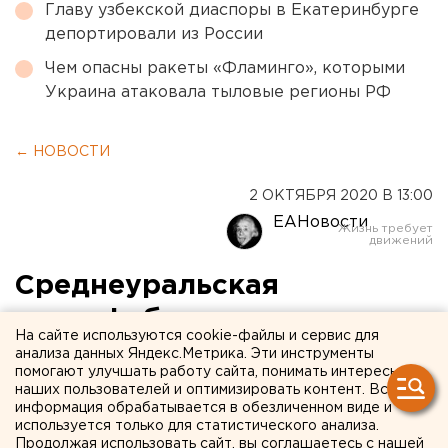
Главу узбекской диаспоры в Екатеринбурге
депортировали из России
Чем опасны ракеты «Фламинго», которыми
Украина атаковала тыловые регионы РФ
← НОВОСТИ
2 ОКТЯБРЯ 2020 В 13:00
ЕАНовости
Среднеуральская
птицефабрика в шаге от
На сайте используются cookie-файлы и сервис для
закрытия. Губернатор
анализа данных Яндекс.Метрика. Эти инструменты
помогают улучшать работу сайта, понимать интересы
готов перенести
наших пользователей и оптимизировать контент. Вся
информация обрабатывается в обезличенном виде и
предприятие из-за
используется только для статистического анализа.
Продолжая использовать сайт, вы соглашаетесь с нашей