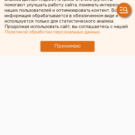
выходе из берегов реки Миасс
помогают улучшать работу сайта, понимать интересы
наших пользователей и оптимизировать контент. Вся
информация обрабатывается в обезличенном виде и
← НОВОСТИ
используется только для статистического анализа.
Продолжая использовать сайт, вы соглашаетесь с нашей
20 ОКТЯБРЯ 2020 В 10:42
Политикой обработки персональных данных
.
ЕАНовости
Принимаю
В Челябинской области
горит 25 гектаров травы