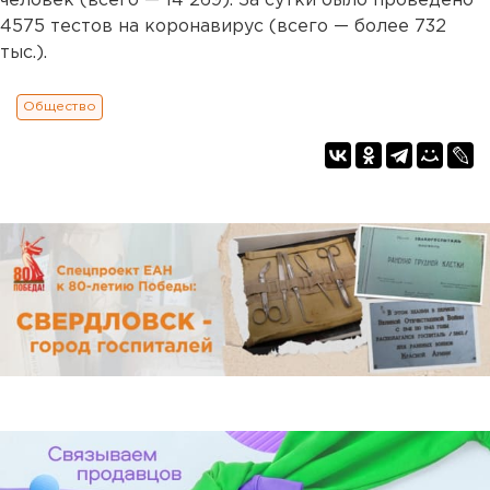
человек (всего — 14 269). За сутки было проведено
4575 тестов на коронавирус (всего — более 732
тыс.).
Общество