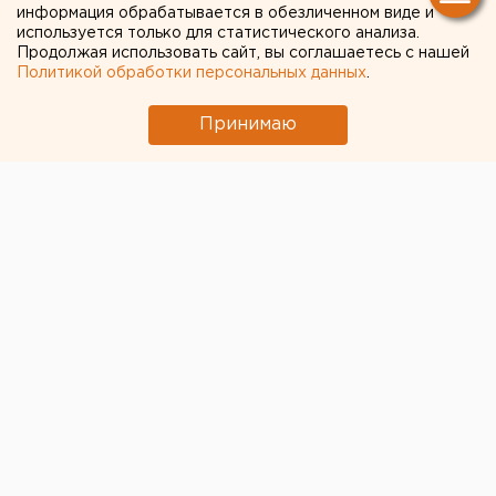
информация обрабатывается в обезличенном виде и
используется только для статистического анализа.
Продолжая использовать сайт, вы соглашаетесь с нашей
Политикой обработки персональных данных
.
Принимаю
© Сообщество «Череповецкий трамвай» во «ВКонтакте»
Череповецский МУП «Электротранс» отправил
обратно в Екатеринбург трамвай модели 71-415
производства «Уралтрансмаша», пишет