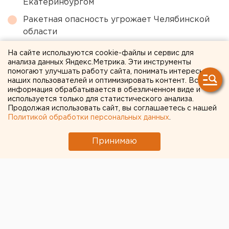
Екатеринбургом
Ракетная опасность угрожает Челябинской
области
Ребенка на электросамокате сбили в
На сайте используются cookie-файлы и сервис для
Екатеринбурге
анализа данных Яндекс.Метрика. Эти инструменты
помогают улучшать работу сайта, понимать интересы
Серийное производство Superjet-100
наших пользователей и оптимизировать контент. Вся
информация обрабатывается в обезличенном виде и
началось до окончания сертификации
используется только для статистического анализа.
лайнера
Продолжая использовать сайт, вы соглашаетесь с нашей
Политикой обработки персональных данных
.
← НОВОСТИ
Принимаю
22 ОКТЯБРЯ 2020 В 09:00
ЕАНовости
На форуме в
Екатеринбурге определили