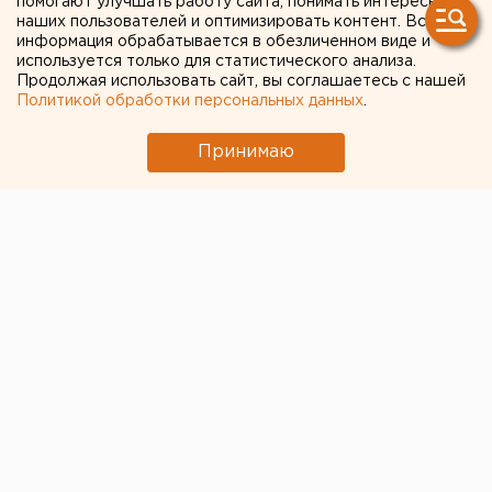
помогают улучшать работу сайта, понимать интересы
наших пользователей и оптимизировать контент. Вся
информация обрабатывается в обезличенном виде и
используется только для статистического анализа.
Продолжая использовать сайт, вы соглашаетесь с нашей
Политикой обработки персональных данных
.
Принимаю
© Фото из открытых источников
Свердловские школьники начнут вторую четверть
с
дистанционного обучения
. Пока планируется, что
оно будет введено на неделю, заявил по итогам
заседания регионального оперштаба вице-