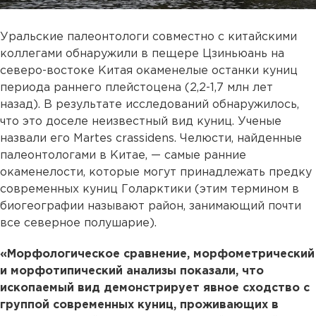
Уральские палеонтологи совместно с китайскими
коллегами обнаружили в пещере Цзиньюань на
северо-востоке Китая окаменелые останки куниц
периода раннего плейстоцена (2,2-1,7 млн лет
назад). В результате исследований обнаружилось,
что это доселе неизвестный вид куниц. Ученые
назвали его Martes crassidens. Челюсти, найденные
палеонтологами в Китае, — самые ранние
окаменелости, которые могут принадлежать предку
современных куниц Голарктики (этим термином в
биогеографии называют район, занимающий почти
все северное полушарие).
«Морфологическое сравнение, морфометрический
и морфотипический анализы показали, что
ископаемый вид демонстрирует явное сходство с
группой современных куниц, проживающих в