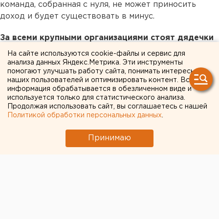
команда, собранная с нуля, не может приносить
доход и будет существовать в минус.
За всеми крупными организациями стоят дядечки
с большими финансами. Там зарплаты исчисляются
На сайте используются cookie-файлы и сервис для
десятками тысяч долларов.
анализа данных Яндекс.Метрика. Эти инструменты
помогают улучшать работу сайта, понимать интересы
наших пользователей и оптимизировать контент. Вся
—
То есть все упирается в финансы?
информация обрабатывается в обезличенном виде и
используется только для статистического анализа.
— Команды выдыхаются из-за нехватки денег. Мы
Продолжая использовать сайт, вы соглашаетесь с нашей
просуществовали полтора года и это много.
Политикой обработки персональных данных
.
Составы, играющие на чистом энтузиазме, могут
Принимаю
долго существовать. Но если играть
безрезультатно, то можно растерять запал. Мои
ребята тоже понимали, что я получаю убытки, и их
это расстраивало. При продаже
Скутина
он назвал
Gambit
сумму моих убытков со словами
«Это минимум, который вы должны заплатить