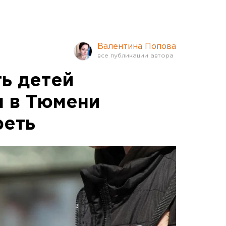
Валентина Попова
ь детей
 в Тюмени
реть