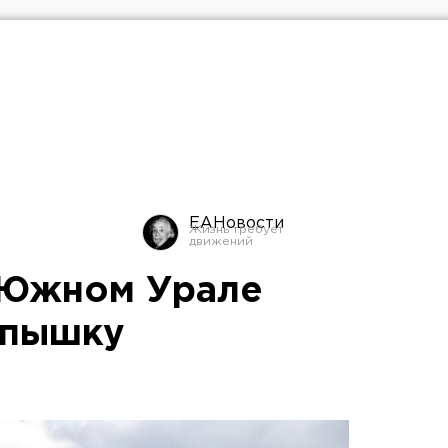
ЕАНовости
 Южном Урале
спышку