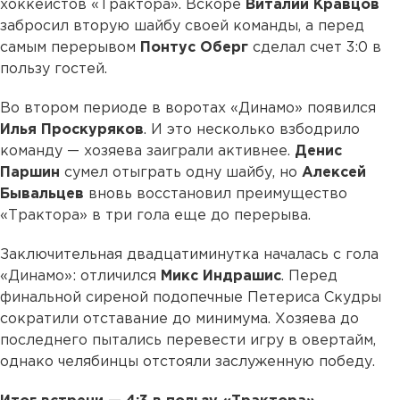
хоккеистов «Трактора». Вскоре
Виталий
Кравцов
забросил вторую шайбу своей команды, а перед
самым перерывом
Понтус
Оберг
сделал счет 3:0 в
пользу гостей.
Во втором периоде в воротах «Динамо» появился
Илья
Проскуряков
. И это несколько взбодрило
команду — хозяева заиграли активнее.
Денис
Паршин
сумел отыграть одну шайбу, но
Алексей
Бывальцев
вновь восстановил преимущество
«Трактора» в три гола еще до перерыва.
Заключительная двадцатиминутка началась с гола
«Динамо»: отличился
Микс
Индрашис
. Перед
финальной сиреной подопечные Петериса Скудры
сократили отставание до минимума. Хозяева до
последнего пытались перевести игру в овертайм,
однако челябинцы отстояли заслуженную победу.