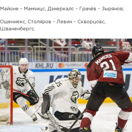
Майоне – Мамчицс, Дзиеркалс – Грачёв – Зырянов;
Ошениекс, Столяров – Левин – Скворцовс,
Шваненбергс.