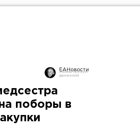
ЕАНовости
медсестра
на поборы в
закупки