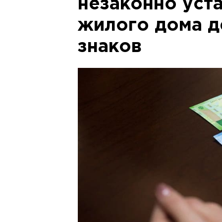
незаконно уст
жилого дома 
знаков