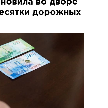
ановила во дворе
десятки дорожных