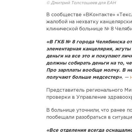
© Дмитрий Толстошеев для ЕАН
В сообществе «ВКонтакте» «Тексл
жалобой на нехватку канцелярск
клинической больнице № 8 Челяби
«В ГКБ № 8 города Челябинска о
элементарная канцелярия, жгуты
деньги на все это и покупают ли
должны собирать деньги на то, ч
Про зарплаты вообще молчу. В 
получают больше медсестер»
, —
Представитель регионального Ми
проверки в Управление здравоох
В больнице уточнили, что ранее п
пообещали разобраться в ситуаци
«Все отделения всегда оснащали