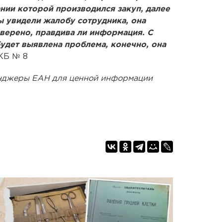
нии которой производился закуп, далее
ы увидели жалобу сотрудника, она
верено, правдива ли информация. С
будет выявлена проблема, конечно, она
КБ № 8
енджеры ЕАН для ценной информации