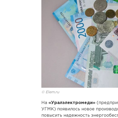
© Elem.ru
На
«Уралэлектромеди»
(предпри
УГМК) появилось новое производ
повысить надежность энергообесп