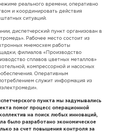
режиме реального времени, оперативно
твом и координировать действия
штатных ситуаций.
нии, диспетчерский пункт организован в
тромедь». Рабочее место состоит из
ктронных мнемосхем работы
щадки, филиалов «Производство
изводство сплавов цветных металлов»
котельной, компрессорной и насосных
ообеспечения. Оперативным
потреблением служит информация из
лэлектромеди».
испетчерского пункта мы задумывались
оекта помог процесс операционной
оллектив на поиск любых инноваций,
ла было разработано экономическое
олько за счет повышения контроля за