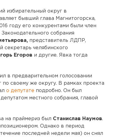
ий избирательный округ в
авляет бывший глава Магнитогорска,
016 году его конкурентами были член
 Законодательного собрания
метьярова,
представитель ЛДПР,
 секретарь челябинского
горь Егоров
и другие. Явка тогда
дил в предварительном голосовании
 по своему же округу. В рамках проекта
вал
о депутате
подробно. Он был
депутатом местного собрания, главой
а на праймериз был
Станислав Наумов
.
ппозиционером. Однако в период
течение последней недели мая) он снял