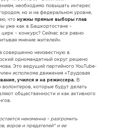
ениям, необходимо повышать интерес
городом, но и на федеральном уровне,
аю, что
нужны прямые выборы глав
бы уже как в Башкортостане –
т цирк – конкурс? Сейчас все равно
читывая мнение жителей».
на совершенно неизвестную в
орский одномандатный округ решено
мова. Это ведущий партийного YouTube-
 член исполкома движения «Трудовая
вание, учился и на режиссера.
В
р волонтеров, которые будут делать
авляют общественности и как активного
нгов.
остается неизменна – разгромить
в, воров и предателей" и ее