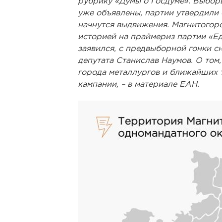
рубрику «Думы о Госдуме». Выбор
уже объявлены, партии утвердили 
начнутся выдвижения. Магнитогорс
историей на праймериз партии «Еди
заявился, с предвыборной гонки с
депутата Станислав Наумов. О том,
города металлургов и ближайших 
кампании, – в материале ЕАН.