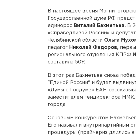
В настоящее время Магнитогорск
Государственной думе РФ предст
единорос
Виталий Бахметьев.
В 2
«Справедливой России» и депутат
Челябинской области
Ольга Мухо
педагог
Николай Федоров,
первый
регионального отделения КПРФ
И
составила 50%.
В этот раз Бахметьев снова побе
"Единой России" и будет выдвинут
«Думы о Госдуме» ЕАН рассказы
заместителем гендиректора ММК, 
города.
Основным конкурентом Бахметьев
Его называли внутрипартийным о
процедуры (праймериз длились в 