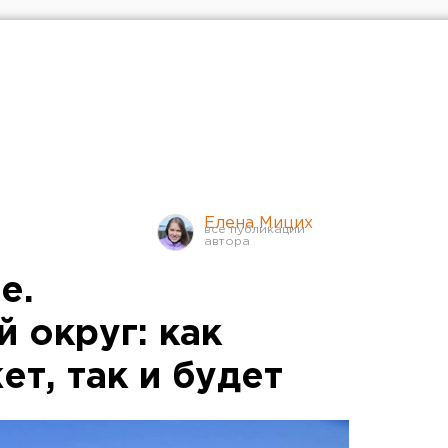
Елена Мицих
е.
 округ: как
т, так и будет