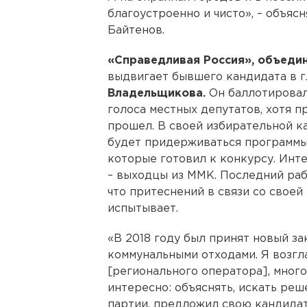
благоустроенно и чисто», – объяс
Байтенов.
«Справедливая Россия», объедин
выдвигает бывшего кандидата в 
Владельщикова.
Он баллотировалс
голоса местных депутатов, хотя 
прошел. В своей избирательной к
будет придерживаться программы 
которые готовил к конкурсу. Инте
– выходцы из ММК. Последний рабо
что притеснений в связи со свое
испытывает.
«В 2018 году был принят новый з
коммунальными отходами. Я возг
[регионального оператора], много
интересно: объяснять, искать реш
партии, предложил свою кандидат