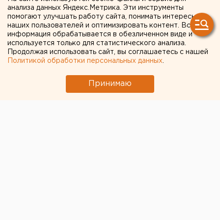
Власти Екатеринбурга рассказали о борьбе с
анализа данных Яндекс.Метрика. Эти инструменты
желтой водой
помогают улучшать работу сайта, понимать интересы
наших пользователей и оптимизировать контент. Вся
МИД призвал россиян готовиться к затяжной
информация обрабатывается в обезличенном виде и
используется только для статистического анализа.
войне
Продолжая использовать сайт, вы соглашаетесь с нашей
Возвращение смертной казни в России сочли
Политикой обработки персональных данных
.
преждевременным
Принимаю
Исторический центр Оренбурга застроят по
КРТ, а история с небоскребами — на паузе
← НОВОСТИ
2 ИЮНЯ 2022 В 13:57
Сергей Беляев
Ройзман усомнился в
существовании миллиона