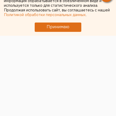
информация обрабатывается в обезличенном виде и
Пассажиры смогут узнать малоизвестные факты
используется только для статистического анализа.
Продолжая использовать сайт, вы соглашаетесь с нашей
из истории областного центра.
Политикой обработки персональных данных
.
Принимаю
Специальные
экскурсионные троллейбусы будут
ходить по двум маршрутам в Оренбурге
ко Дню