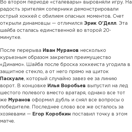
Во втором периоде «сталевары» выровняли игру. На
радость зрителям соперники демонстрировали
острый хоккей с обилием опасных моментов. Счет
открыли динамовцы — отличился
Эрик О’Делл
. Эта
шайба осталась единственной во второй 20-
минутке.
После перерыва
Иван Муранов
несколько
курьезным образом закрепил преимущество
«Динамо». Шайба после броска хоккеиста угодила в
защитное стекло, а от него прямо на щиток
Паскуале
, который случайно завез ее за линию
ворот. В концовке
Илья
Воробьев
выпустил на лед
шестого полевого вместо вратаря, однако все тот
же
Муранов
оформил дубль и снял все вопросы о
победителе. Последнее слово все же осталось за
хозяевами —
Егор Коробкин
поставил точку в этом
матче.