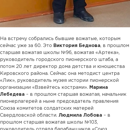
На встречу собрались бывшие вожатые, которым
сейчас уже за 60. Это
Виктория Беднова
, в прошлом
старшая вожатая школы №96, вожатая «Артека»,
руководитель городского пионерского штаба, а
потом 20 лет директор дома детства и юношества
Кировского района. Сейчас она методист центра
«Лик», руководитель музея истории пионерской
организации «Взвейтесь кострами».
Марина
Лебедева
– в прошлом старшая вожатая, начальник
пионерлагерей а ныне председатель правления
Союза комитетов солдатских матерей
Свердловской области.
Людмила Лобова
– в
прошлом старшая вожатая школы №103,
руководитель отряда барабанщиков «Союз