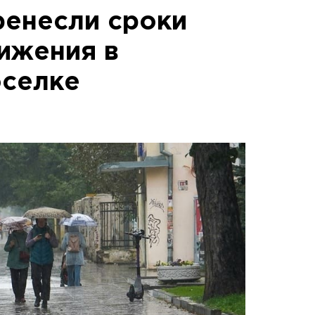
ренесли сроки
ижения в
оселке