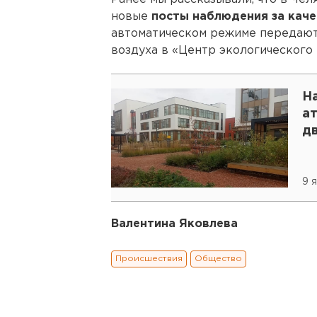
новые
посты наблюдения за каче
автоматическом режиме передаю
воздуха в «Центр экологического
Н
а
д
9 
Валентина Яковлева
Происшествия
Общество