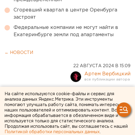
Сгоревший квартал в центре Оренбурга
застроят
Федеральные компании не могут найти в
Екатеринбурге земли под апартаменты
← НОВОСТИ
22 АВГУСТА 2024 В 15:09
Артем Вербицкий
Депутат Госдумы Останина
На сайте используются cookie-файлы и сервис для
анализа данных Яндекс.Метрика. Эти инструменты
предложила скинуться на
помогают улучшать работу сайта, понимать интересы
наших пользователей и оптимизировать контент. Вся
концерт Shaman
информация обрабатывается в обезличенном виде и
оренбургским бизнесменам
используется только для статистического анализа.
Продолжая использовать сайт, вы соглашаетесь с нашей
Политикой обработки персональных данных
.