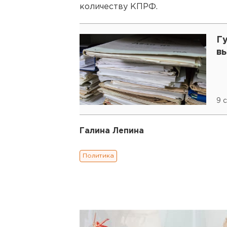
количеству КПРФ.
Г
в
9 
Галина Лепина
Политика