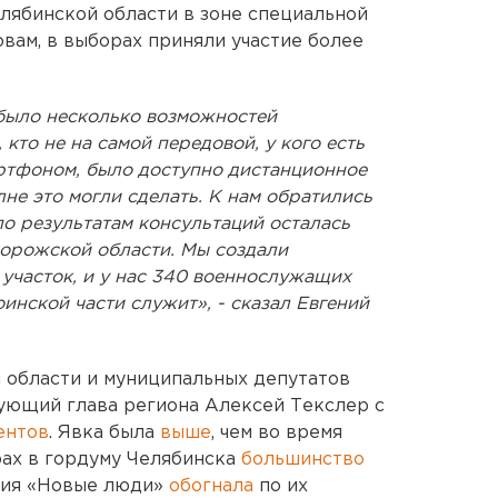
лябинской области в зоне специальной
вам, в выборах приняли участие более
, было несколько возможностей
 кто не на самой передовой, у кого есть
ртфоном, было доступно дистанционное
не это могли сделать. К нам обратились
по результатам консультаций осталась
апорожской области. Мы создали
участок, и у нас 340 военнослужащих
оинской части служит», - сказал Евгений
 области и муниципальных депутатов
вующий глава региона Алексей Текслер с
ентов
. Явка была
выше
, чем во время
рах в гордуму Челябинска
большинство
ртия «Новые люди»
обогнала
по их