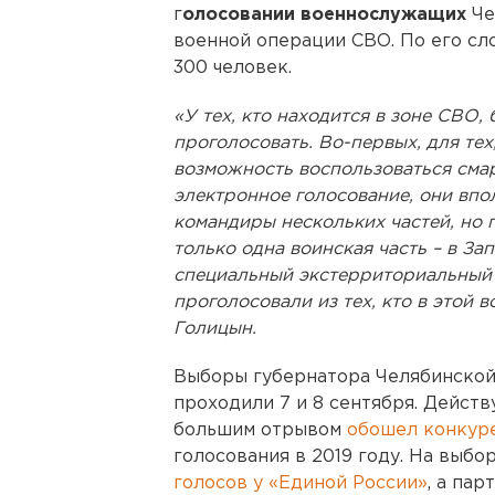
г
олосовании военнослужащих
Че
военной операции СВО. По его сло
300 человек.
«У тех, кто находится в зоне СВО
проголосовать. Во-первых, для тех,
возможность воспользоваться сма
электронное голосование, они впол
командиры нескольких частей, но 
только одна воинская часть – в З
специальный экстерриториальный 
проголосовали из тех, кто в этой в
Голицын.
Выборы губернатора Челябинской
проходили 7 и 8 сентября. Дейст
большим отрывом
обошел конкур
голосования в 2019 году. На выбо
голосов у «Единой России»
, а па