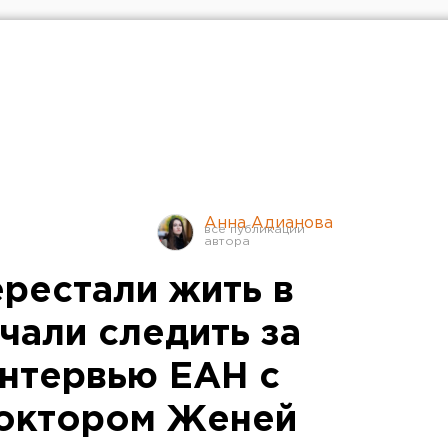
Анна Адианова
рестали жить в
чали следить за
интервью ЕАН с
доктором Женей