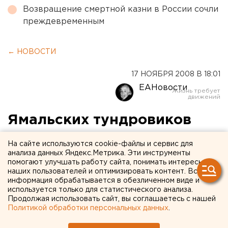
Возвращение смертной казни в России сочли
преждевременным
← НОВОСТИ
17 НОЯБРЯ 2008 В 18:01
ЕАНовости
Ямальских тундровиков
адаптируют к жизни в
На сайте используются cookie-файлы и сервис для
Тюмени
анализа данных Яндекс.Метрика. Эти инструменты
помогают улучшать работу сайта, понимать интересы
наших пользователей и оптимизировать контент. Вся
С 12 ноября по 2 декабря в Тюмени проходит
информация обрабатывается в обезличенном виде и
семинар по адаптации студентов из числа
используется только для статистического анализа.
Продолжая использовать сайт, вы соглашаетесь с нашей
коренных малочисленных народов Севера ЯНАО
Политикой обработки персональных данных
.
к проживанию и обучению в Тюмени.