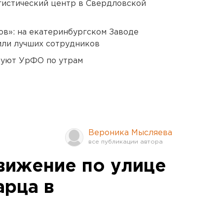
гистический центр в Свердловской
ов»: на екатеринбургском Заводе
или лучших сотрудников
куют УрФО по утрам
Вероника Мысляева
вижение по улице
рца в