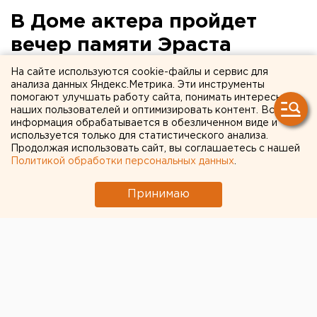
В Доме актера пройдет
вечер памяти Эраста
Высоцкого
На сайте используются cookie-файлы и сервис для
анализа данных Яндекс.Метрика. Эти инструменты
помогают улучшать работу сайта, понимать интересы
В Доме актера пройдет вечер памяти Эраста
наших пользователей и оптимизировать контент. Вся
Высоцкого, сообщили агентству ЕАН в
информация обрабатывается в обезличенном виде и
Свердловском отделении союза театральных
используется только для статистического анализа.
Продолжая использовать сайт, вы соглашаетесь с нашей
деятелей РФ.
Политикой обработки персональных данных
.
В Доме актера пройдет вечер памяти Эраста
Принимаю
Высоцкого, сообщили агентству ЕАН в
Свердловском отделении союза театральных
деятелей РФ. В преддверии 75-летия
Свердловского отделения СТД в Доме актера при
участии ведущих театров Екатеринбурга стартует
цикл вечеров памяти «Листая страницы истории…
Они проложили дорогу к Дому». Цикл откроется 14