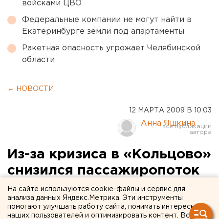
войсками ЦВО
Федеральные компании не могут найти в
Екатеринбурге земли под апартаменты
Ракетная опасность угрожает Челябинской
области
← НОВОСТИ
12 МАРТА 2009 В 10:03
Анна Яшкина
Из-за кризиса в «Кольцово»
снизился пассажиропоток
На сайте используются cookie-файлы и сервис для
Из-за кризиса в «Кольцово» снизился
анализа данных Яндекс.Метрика. Эти инструменты
пассажиропоток, сообщили агентству ЕАН в
помогают улучшать работу сайта, понимать интересы
наших пользователей и оптимизировать контент. Вся
пресс-службе аэропорта.