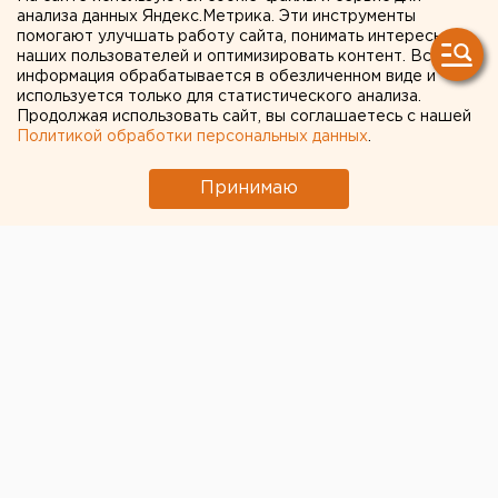
участниках массовой драки
анализа данных Яндекс.Метрика. Эти инструменты
помогают улучшать работу сайта, понимать интересы
в ивдельской колонии
наших пользователей и оптимизировать контент. Вся
информация обрабатывается в обезличенном виде и
используется только для статистического анализа.
Областная прокуратура сообщает почти о 80
Продолжая использовать сайт, вы соглашаетесь с нашей
участниках массовой драки в ивдельской
Политикой обработки персональных данных
.
колонии.
Принимаю
Областная прокуратура сообщает почти о 80
участниках массовой драки в ивдельской колонии.
По указанию прокурора Свердловской области
Юрия Пономарева ивдельской прокуратурой по
надзору за соблюдением законов в исправительных
учреждениях проводится проверка по факту
конфликтной ситуации, произошедшей в вечернее
время 5 апреля 2009 года между осужденными
Федерального бюджетного учреждения
Исправительной колонии №62 ГУФСИН России по
Свердловской области, сообщили агентству ЕАН в