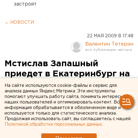
застроят
← НОВОСТИ
22 МАЯ 2009 В 17:48
Валентин Тетерин
Мстислав Запашный
приедет в Екатеринбург на
фестиваль «Цирк нашего
На сайте используются cookie-файлы и сервис для
анализа данных Яндекс.Метрика. Эти инструменты
детства»
помогают улучшать работу сайта, понимать интересы
наших пользователей и оптимизировать контент. Вся
информация обрабатывается в обезличенном виде и
Представители всемирно-известных цирковых
используется только для статистического анализа.
фестивалей и представители компании
Продолжая использовать сайт, вы соглашаетесь с нашей
«Росгосцирк» подтвердили свое участие в XIII
Политикой обработки персональных данных
.
международном фестивале «Цирк нашего