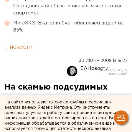
Свердловской области оказался известный
спортсмен
МинЖКХ: Екатеринбург обеспечен водой на
85%
← НОВОСТИ
30 ИЮНЯ 2009 В 18:27
ЕАНовости
На скамью подсудимых
отправлены мошенники,
На сайте используются cookie-файлы и сервис для
обманувшие около сотни
анализа данных Яндекс.Метрика. Эти инструменты
помогают улучшать работу сайта, понимать интересы
жителей Сургута на 1,3
наших пользователей и оптимизировать контент. Вся
информация обрабатывается в обезличенном виде и
миллиона рублей
используется только для статистического анализа.